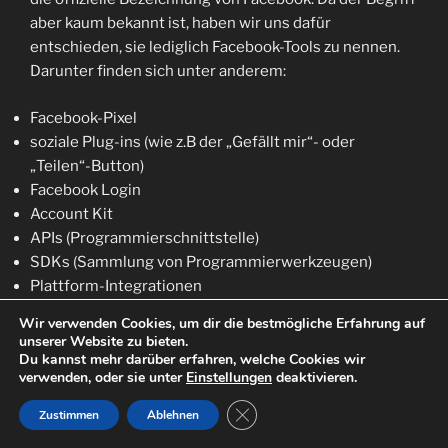
aber kaum bekannt ist, haben wir uns dafür
entschieden, sie lediglich Facebook-Tools zu nennen.
Darunter finden sich unter anderem:
Facebook-Pixel
soziale Plug-ins (wie z.B der „Gefällt mir“- oder
„Teilen“-Button)
Facebook Login
Account Kit
APIs (Programmierschnittstelle)
SDKs (Sammlung von Programmierwerkzeugen)
Plattform-Integrationen
Plugins
Wir verwenden Cookies, um dir die bestmögliche Erfahrung auf
Codes
unserer Website zu bieten.
Spezifikationen
Du kannst mehr darüber erfahren, welche Cookies wir
verwenden, oder sie unter
Einstellungen
deaktivieren.
Dokumentationen
Technologien und Dienstleistungen
GDPR Cookie-Banner schließen
Zustimmen
Ablehnen