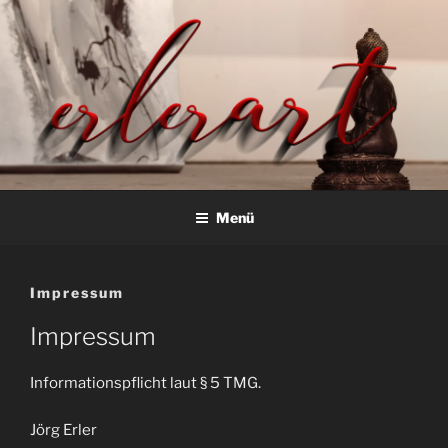
Zum
Inhalt
springen
erlerart
Fotos und Bildbearbeitung mit GIMP
Menü
Impressum
Impressum
Informationspflicht laut § 5 TMG.
Jörg Erler