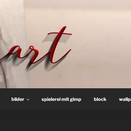
t GIMP
bilder
spielerei mit gimp
block
wall